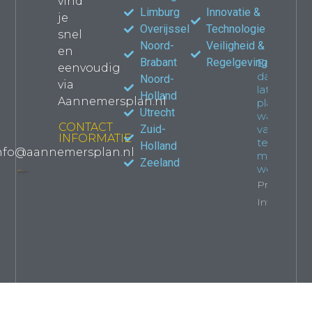
vind
Propert
Limburg
Innovatie &
je
Overijssel
Technologie
snel
Noord-
Veiligheid &
en
Brabant
Regelgeving
Een
eenvoudig
dakkapel
Noord-
via
laten
Holland
Aannemersplan.nl
plaatsen:
Utrecht
wat je
CONTACT
Zuid-
van
INFORMATIE
tevoren
Holland
nfo@aannemersplan.nl
moet
Zeeland
weten
Property
Info