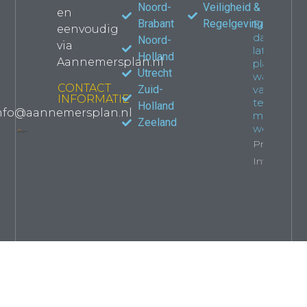
Noord-
Veiligheid &
en
Brabant
Regelgeving
Een
eenvoudig
dakkapel
Noord-
via
laten
Holland
Aannemersplan.nl
plaatsen:
Utrecht
wat je
CONTACT
Zuid-
van
INFORMATIE
tevoren
Holland
nfo@aannemersplan.nl
moet
Zeeland
weten
Property
Info