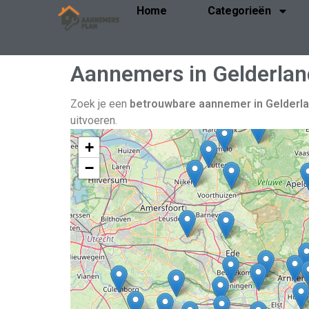
Home
Categorieën
Aannemers in Gelderland
Zoek je een
betrouwbare aannemer in Gelderl
uitvoeren.
+
−