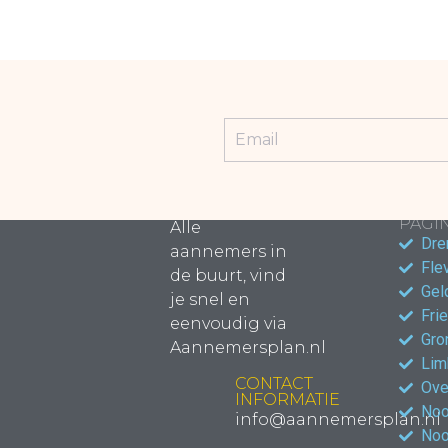
POPU
PAGIN
Alle
Dre
aannemers in
Fle
de buurt, vind
Gel
je snel en
Fri
eenvoudig via
Gro
Aannemersplan.nl
Lim
CONTACT
Ove
INFORMATIE
Noo
info@aannemersplan.nl
Noo