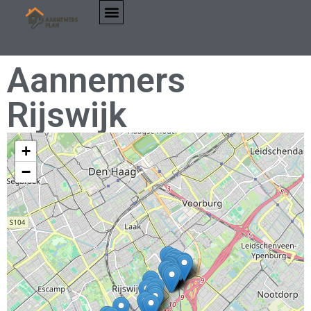
Aannemers
Rijswijk
+
−