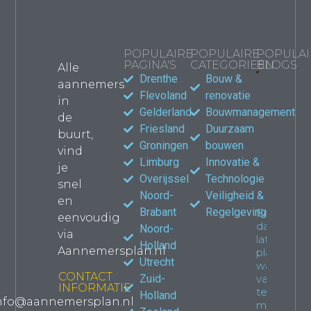
POPULAIRE
POPULAIRE
POPULAI
PAGINA'S
CATEGORIEËN
BLOGS
Alle
Drenthe
Bouw &
aannemers
Bouwma
Flevoland
renovatie
in
kiezen
Gelderland
Bouwmanagement
de
jouw
Friesland
Duurzaam
verbou
buurt,
waar le
Groningen
bouwen
vind
Propert
Limburg
Innovatie &
je
Overijssel
Technologie
snel
Noord-
Veiligheid &
en
Brabant
Regelgeving
Een
eenvoudig
dakkapel
Noord-
via
laten
Holland
Aannemersplan.nl
plaatsen:
Utrecht
wat je
CONTACT
Zuid-
van
INFORMATIE
tevoren
Holland
nfo@aannemersplan.nl
moet