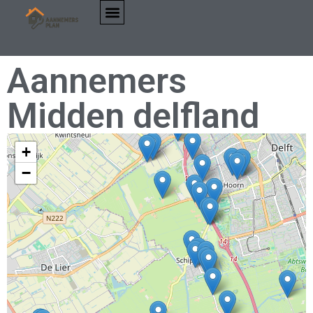
Aannemers
Midden delfland
+
−