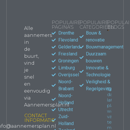
POPULAIRE
POPULAIRE
POPULAI
PAGINA'S
CATEGORIEËN
BLOGS
Alle
Drenthe
Bouw &
aannemers
Bouwma
Flevoland
renovatie
in
kiezen
Gelderland
Bouwmanagement
de
jouw
Friesland
Duurzaam
verbou
buurt,
waar le
Groningen
bouwen
vind
Propert
Limburg
Innovatie &
je
Overijssel
Technologie
snel
Noord-
Veiligheid &
en
Brabant
Regelgeving
Een
eenvoudig
dakkapel
Noord-
via
laten
Holland
Aannemersplan.nl
plaatsen:
Utrecht
wat je
CONTACT
Zuid-
van
INFORMATIE
tevoren
Holland
nfo@aannemersplan.nl
moet