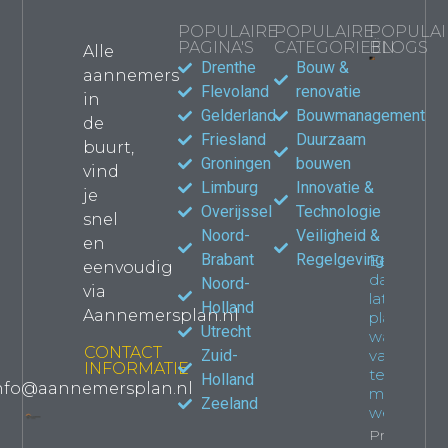
POPULAIRE
POPULAIRE
POPULAI
PAGINA'S
CATEGORIEËN
BLOGS
Alle
Drenthe
Bouw &
aannemers
Bouwma
Flevoland
renovatie
in
kiezen
Gelderland
Bouwmanagement
de
jouw
Friesland
Duurzaam
verbou
buurt,
waar le
Groningen
bouwen
vind
Propert
Limburg
Innovatie &
je
Overijssel
Technologie
snel
Noord-
Veiligheid &
en
Brabant
Regelgeving
Een
eenvoudig
dakkapel
Noord-
via
laten
Holland
Aannemersplan.nl
plaatsen:
Utrecht
wat je
CONTACT
Zuid-
van
INFORMATIE
tevoren
Holland
nfo@aannemersplan.nl
moet
Zeeland
weten
Property