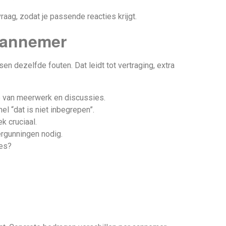
aag, zodat je passende reacties krijgt.
aannemer
 dezelfde fouten. Dat leidt tot vertraging, extra
e van meerwerk en discussies.
el “dat is niet inbegrepen”.
k cruciaal.
rgunningen nodig.
jes?