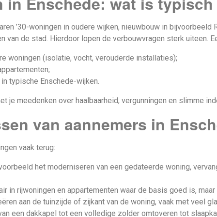
in Enschede: wat is typisch 
jaren ’30-woningen in oudere wijken, nieuwbouw in bijvoorbeeld
n van de stad. Hierdoor lopen de verbouwvragen sterk uiteen. E
woningen (isolatie, vocht, verouderde installaties);
appartementen;
in typische Enschede-wijken.
 met je meedenken over haalbaarheid, vergunningen en slimme in
ssen van aannemers in Ensc
ngen vaak terug:
voorbeeld het moderniseren van een gedateerde woning, vervange
ir in rijwoningen en appartementen waar de basis goed is, maar c
eëren aan de tuinzijde of zijkant van de woning, vaak met veel gl
an een dakkapel tot een volledige zolder omtoveren tot slaapkam