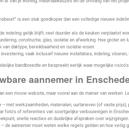
 af van je woning, materiaalkeuzes en de omvang van het projec
isbeurt” is een stuk goedkoper dan een volledige nieuwe indelin
de indeling gelijk blijft; veel duurder als de keuken verplaatst wo
dering, constructie, glas, isolatie en afwerking. Hoe groter en l
k van daktype, bereikbaarheid en isolatie-eisen.
nvestering; vaak inclusief nieuwe installaties, indeling, vloeren, 
elijke bandbreedte en bespreekt eerlijk waar mogelijke risico’s
ouwbare aannemer in Ensched
n een mooie website, maar vooral aan de manier van werken. Let 
e
– met werkzaamheden, materialen, uurtarieven (of vaste prijs), 
ar foto’s of referenties van soortgelijke verbouwingen in Ensch
kpunt, snelle reacties en duidelijke afspraken over wijzigingen.
– de aannemer moet weten welke regels gelden en hoe veilig g