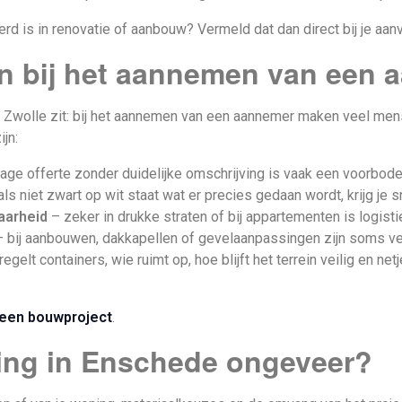
d is in renovatie of aanbouw? Vermeld dat dan direct bij je aanvr
en bij het aannemen van een 
 Zwolle zit: bij het aannemen van een aannemer maken veel mensen
jn:
age offerte zonder duidelijke omschrijving is vaak een voorbod
ls niet zwart op wit staat wat er precies gedaan wordt, krijg je sn
aarheid
– zeker in drukke straten of bij appartementen is logistie
 bij aanbouwen, dakkapellen of gevelaanpassingen zijn soms ve
egelt containers, wie ruimt op, hoe blijft het terrein veilig en net
 een bouwproject
.
ing in Enschede ongeveer?