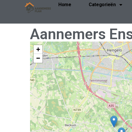
Home
Categorieën
Aannemers En
+
−