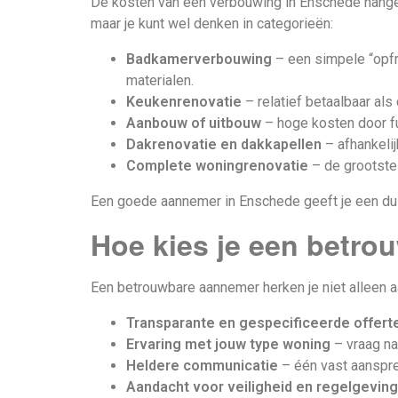
De kosten van een verbouwing in Enschede hangen
maar je kunt wel denken in categorieën:
Badkamerverbouwing
– een simpele “opfr
materialen.
Keukenrenovatie
– relatief betaalbaar als 
Aanbouw of uitbouw
– hoge kosten door fun
Dakrenovatie en dakkapellen
– afhankelij
Complete woningrenovatie
– de grootste i
Een goede aannemer in Enschede geeft je een duid
Hoe kies je een betr
Een betrouwbare aannemer herken je niet alleen aa
Transparante en gespecificeerde offert
Ervaring met jouw type woning
– vraag na
Heldere communicatie
– één vast aanspree
Aandacht voor veiligheid en regelgeving