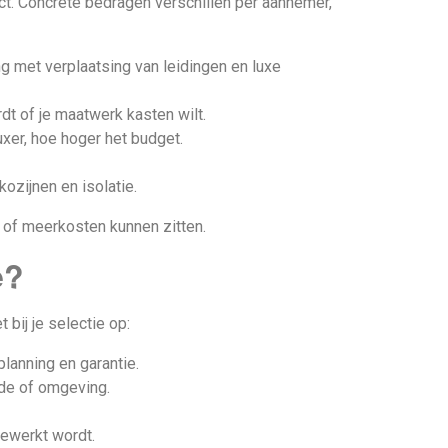
t. Concrete bedragen verschillen per aannemer,
g met verplaatsing van leidingen en luxe
rdt of je maatwerk kasten wilt.
uxer, hoe hoger het budget.
kozijnen en isolatie.
 of meerkosten kunnen zitten.
e?
bij je selectie op:
planning en garantie.
ede of omgeving.
ewerkt wordt.