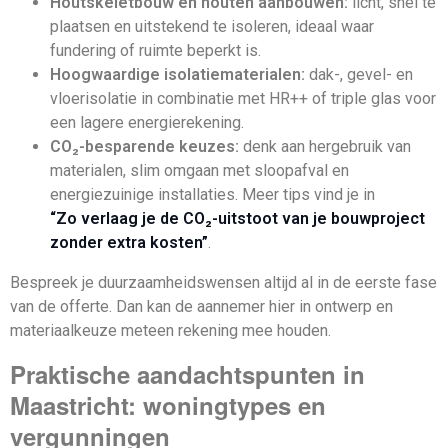
Houtskeletbouw en houten aanbouwen:
licht, snel te
plaatsen en uitstekend te isoleren, ideaal waar
fundering of ruimte beperkt is.
Hoogwaardige isolatiematerialen:
dak-, gevel- en
vloerisolatie in combinatie met HR++ of triple glas voor
een lagere energierekening.
CO₂-besparende keuzes:
denk aan hergebruik van
materialen, slim omgaan met sloopafval en
energiezuinige installaties. Meer tips vind je in
“Zo verlaag je de CO₂-uitstoot van je bouwproject
zonder extra kosten”
.
Bespreek je duurzaamheidswensen altijd al in de eerste fase
van de offerte. Dan kan de aannemer hier in ontwerp en
materiaalkeuze meteen rekening mee houden.
Praktische aandachtspunten in
Maastricht: woningtypes en
vergunningen