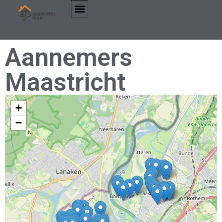
Aannemers
Maastricht
+
−