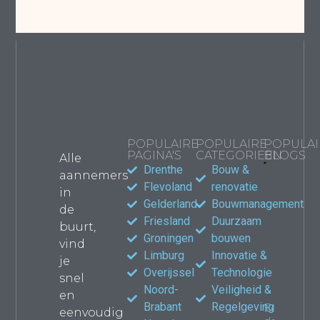
POPULAIRE
POPULAIRE
POPULAI
PAGINA'S
CATEGORIEËN
BLOGS
Alle
Drenthe
Bouw &
aannemers
Bouwma
Flevoland
renovatie
in
kiezen
Gelderland
Bouwmanagement
de
jouw
Friesland
Duurzaam
verbou
buurt,
waar le
Groningen
bouwen
vind
Propert
Limburg
Innovatie &
je
Overijssel
Technologie
snel
Noord-
Veiligheid &
en
Brabant
Regelgeving
Een
eenvoudig