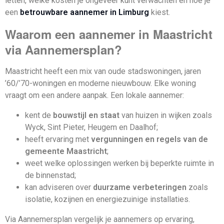
letten, welke kosten je ongeveer kunt verwachten en hoe je
een
betrouwbare aannemer in Limburg
kiest.
Waarom een aannemer in Maastricht
via Aannemersplan?
Maastricht heeft een mix van oude stadswoningen, jaren
’60/’70-woningen en moderne nieuwbouw. Elke woning
vraagt om een andere aanpak. Een lokale aannemer:
kent de
bouwstijl en staat
van huizen in wijken zoals
Wyck, Sint Pieter, Heugem en Daalhof;
heeft ervaring met
vergunningen en regels van de
gemeente Maastricht
;
weet welke oplossingen werken bij beperkte ruimte in
de binnenstad;
kan adviseren over
duurzame verbeteringen
zoals
isolatie, kozijnen en energiezuinige installaties.
Via Aannemersplan vergelijk je aannemers op ervaring,