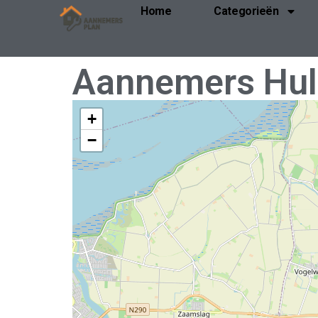
Home
Categorieën
Aannemers Hul
+
−