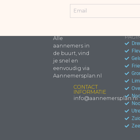
POPU
PAGIN
Alle
Dre
aannemers in
Fle
de buurt, vind
Gel
je snel en
Fri
eenvoudig via
Gro
Aannemersplan.nl
Lim
CONTACT
Ove
INFORMATIE
Noo
info@aannemersplan.nl
Noo
Utr
Zui
Zee