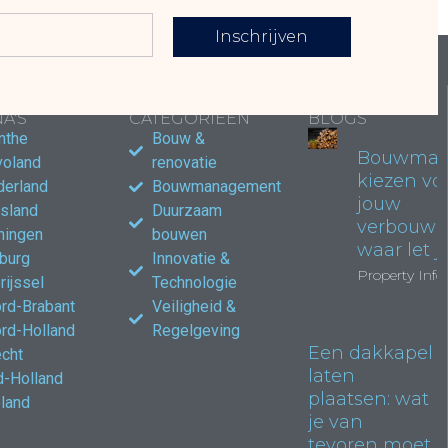
Inschrijven
LAIRE
POPULAIRE
POPULAIRE
A'S
CATEGORIEËN
BLOGS
nthe
Bouw &
Bouwmate
voland
renovatie
kiezen vo
derland
Bouwmanagement
jouw
esland
Duurzaam
verbouwi
ningen
bouwen
waar let j
burg
Innovatie &
Property Info
rijssel
Technologie
rd-Brabant
Veiligheid &
rd-Holland
Regelgeving
Een dakkapel
echt
laten
d-Holland
plaatsen: wat
land
je van
tevoren moet