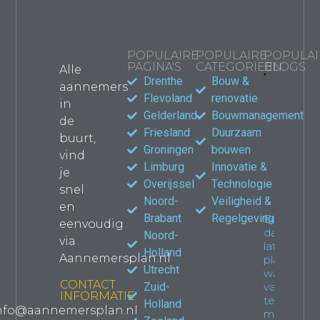
POPULAIRE
POPULAIRE
POPULAI
PAGINA'S
CATEGORIEËN
BLOGS
Alle
Drenthe
Bouw &
aannemers
Bouwma
Flevoland
renovatie
in
kiezen
Gelderland
Bouwmanagement
de
jouw
Friesland
Duurzaam
verbou
buurt,
waar le
Groningen
bouwen
vind
Propert
Limburg
Innovatie &
je
Overijssel
Technologie
snel
Noord-
Veiligheid &
en
Brabant
Regelgeving
Een
eenvoudig
dakkapel
Noord-
via
laten
Holland
Aannemersplan.nl
plaatsen:
Utrecht
wat je
CONTACT
Zuid-
van
INFORMATIE
tevoren
Holland
nfo@aannemersplan.nl
moet