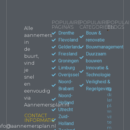
POPULAIRE
POPULAIRE
POPULAI
PAGINA'S
CATEGORIEËN
BLOGS
Alle
Drenthe
Bouw &
aannemers
Bouwma
Flevoland
renovatie
in
kiezen
Gelderland
Bouwmanagement
de
jouw
Friesland
Duurzaam
verbou
buurt,
waar le
Groningen
bouwen
vind
Propert
Limburg
Innovatie &
je
Overijssel
Technologie
snel
Noord-
Veiligheid &
en
Brabant
Regelgeving
Een
eenvoudig
dakkapel
Noord-
via
laten
Holland
Aannemersplan.nl
plaatsen:
Utrecht
wat je
CONTACT
Zuid-
van
INFORMATIE
tevoren
Holland
nfo@aannemersplan.nl
moet