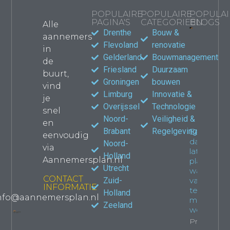
POPULAIRE
POPULAIRE
POPULAI
PAGINA'S
CATEGORIEËN
BLOGS
Alle
Drenthe
Bouw &
aannemers
Bouwma
Flevoland
renovatie
in
kiezen
Gelderland
Bouwmanagement
de
jouw
Friesland
Duurzaam
verbou
buurt,
waar le
Groningen
bouwen
vind
Propert
Limburg
Innovatie &
je
Overijssel
Technologie
snel
Noord-
Veiligheid &
en
Brabant
Regelgeving
Een
eenvoudig
dakkapel
Noord-
via
laten
Holland
Aannemersplan.nl
plaatsen:
Utrecht
wat je
CONTACT
Zuid-
van
INFORMATIE
tevoren
Holland
nfo@aannemersplan.nl
moet
Zeeland
weten
Property