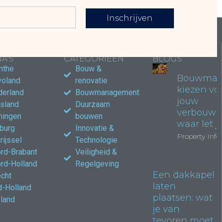
Inschrijven
LAIRE
POPULAIRE
POPULAIRE
A'S
CATEGORIEËN
BLOGS
nthe
Bouw &
Bouwmate
voland
renovatie
kiezen vo
derland
Bouwmanagement
jouw
esland
Duurzaam
verbouwi
ningen
bouwen
waar let j
burg
Innovatie &
Property Info
rijssel
Technologie
rd-Brabant
Veiligheid &
rd-Holland
Regelgeving
Een dakkapel
echt
laten
d-Holland
plaatsen: wat
land
je van
tevoren moet