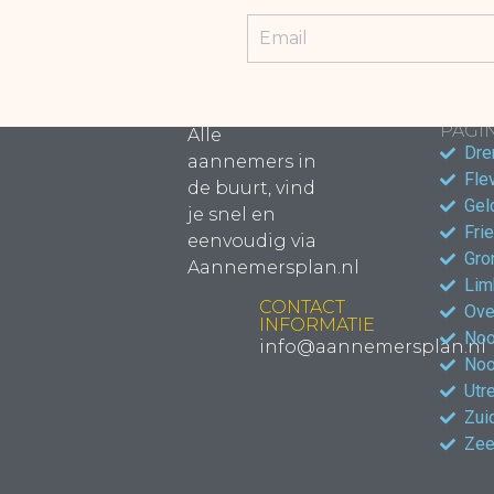
POPU
PAGIN
Alle
Dre
aannemers in
Fle
de buurt, vind
Gel
je snel en
Fri
eenvoudig via
Gro
Aannemersplan.nl
Lim
CONTACT
Ove
INFORMATIE
Noo
info@aannemersplan.nl
Noo
Utr
Zui
Zee