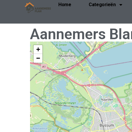
Home
Categorieën
Aannemers Bla
+
−