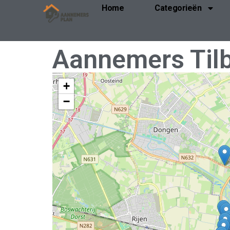
Home
Categorieën
Aannemers Til
+
−