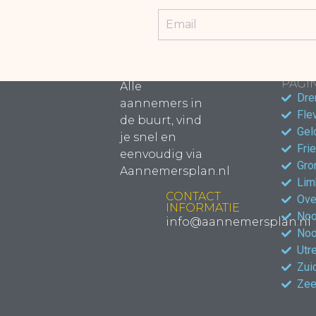
POPU
PAGIN
Alle
Dre
aannemers in
Fle
de buurt, vind
Gel
je snel en
Fri
eenvoudig via
Gro
Aannemersplan.nl
Lim
CONTACT
Ove
INFORMATIE
Noo
info@aannemersplan.nl
Noo
Utr
Zui
Zee