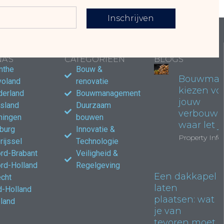
Inschrijven
LAIRE
POPULAIRE
POPULAIRE
A'S
CATEGORIEËN
BLOGS
nthe
Bouw &
Bouwmate
voland
renovatie
kiezen vo
derland
Bouwmanagement
jouw
esland
Duurzaam
verbouwi
ningen
bouwen
waar let j
burg
Innovatie &
Property Info
rijssel
Technologie
rd-Brabant
Veiligheid &
rd-Holland
Regelgeving
Een dakkapel
echt
laten
d-Holland
plaatsen: wat
land
je van
tevoren moet