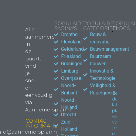
POPULAIRE
POPULAIRE
POPULAI
PAGINA'S
CATEGORIEËN
BLOGS
Alle
Drenthe
Bouw &
aannemers
Bouwma
Flevoland
renovatie
in
kiezen
Gelderland
Bouwmanagement
de
jouw
Friesland
Duurzaam
verbou
buurt,
waar le
Groningen
bouwen
vind
Propert
Limburg
Innovatie &
je
Overijssel
Technologie
snel
Noord-
Veiligheid &
en
Brabant
Regelgeving
Een
eenvoudig
dakkapel
Noord-
via
laten
Holland
Aannemersplan.nl
plaatsen:
Utrecht
wat je
CONTACT
Zuid-
van
INFORMATIE
tevoren
Holland
nfo@aannemersplan.nl
moet