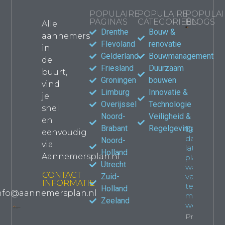
POPULAIRE
POPULAIRE
POPULAI
PAGINA'S
CATEGORIEËN
BLOGS
Alle
Drenthe
Bouw &
aannemers
Bouwma
Flevoland
renovatie
in
kiezen
Gelderland
Bouwmanagement
de
jouw
Friesland
Duurzaam
verbou
buurt,
waar le
Groningen
bouwen
vind
Propert
Limburg
Innovatie &
je
Overijssel
Technologie
snel
Noord-
Veiligheid &
en
Brabant
Regelgeving
Een
eenvoudig
dakkapel
Noord-
via
laten
Holland
Aannemersplan.nl
plaatsen:
Utrecht
wat je
CONTACT
Zuid-
van
INFORMATIE
tevoren
Holland
nfo@aannemersplan.nl
moet
Zeeland
weten
Property