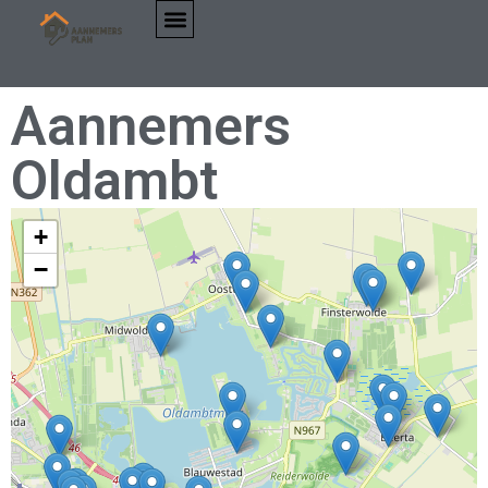
Aannemers
Oldambt
+
−