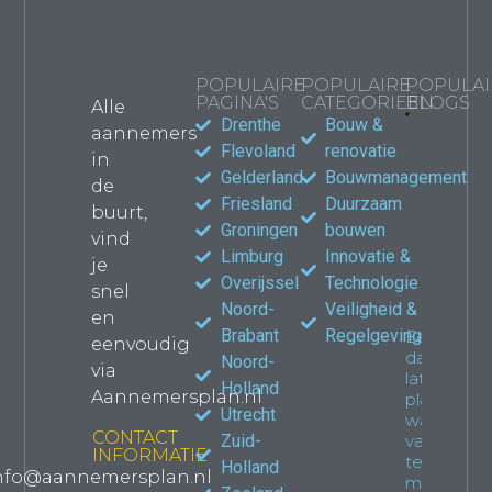
POPULAIRE
POPULAIRE
POPULAI
PAGINA'S
CATEGORIEËN
BLOGS
Alle
Drenthe
Bouw &
aannemers
Bouwma
Flevoland
renovatie
in
kiezen
Gelderland
Bouwmanagement
de
jouw
Friesland
Duurzaam
verbou
buurt,
waar le
Groningen
bouwen
vind
Propert
Limburg
Innovatie &
je
Overijssel
Technologie
snel
Noord-
Veiligheid &
en
Brabant
Regelgeving
Een
eenvoudig
dakkapel
Noord-
via
laten
Holland
Aannemersplan.nl
plaatsen:
Utrecht
wat je
CONTACT
Zuid-
van
INFORMATIE
tevoren
Holland
nfo@aannemersplan.nl
moet