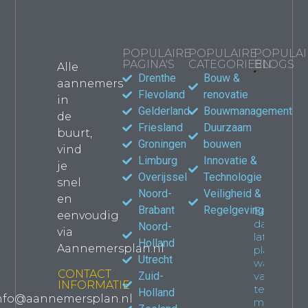
POPULAIRE
POPULAIRE
POPULAI
PAGINA'S
CATEGORIEËN
BLOGS
Alle
Drenthe
Bouw &
aannemers
Bouwma
Flevoland
renovatie
in
kiezen
Gelderland
Bouwmanagement
de
jouw
Friesland
Duurzaam
verbou
buurt,
waar le
Groningen
bouwen
vind
Propert
Limburg
Innovatie &
je
Overijssel
Technologie
snel
Noord-
Veiligheid &
en
Brabant
Regelgeving
Een
eenvoudig
dakkapel
Noord-
via
laten
Holland
Aannemersplan.nl
plaatsen:
Utrecht
wat je
CONTACT
Zuid-
van
INFORMATIE
tevoren
Holland
nfo@aannemersplan.nl
moet