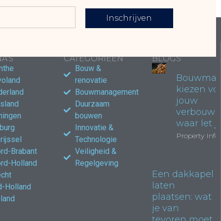
Inschrijven
LAIRE
POPULAIRE
POPULAIRE
A'S
CATEGORIEËN
BLOGS
nthe
Bouw &
Bouwmate
voland
renovatie
kiezen vo
derland
Bouwmanagement
jouw
esland
Duurzaam
verbouwi
ningen
bouwen
waar let j
burg
Innovatie &
Property Info
rijssel
Technologie
rd-Brabant
Veiligheid &
rd-Holland
Regelgeving
Een dakkapel
echt
laten
d-Holland
plaatsen: wat
land
je van
tevoren moet