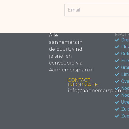
POPU
PAGIN
Alle
Dre
aannemers in
Fle
de buurt, vind
Gel
je snel en
Fri
eenvoudig via
Gro
Aannemersplan.nl
Lim
CONTACT
Ove
INFORMATIE
Noo
info@aannemersplan.nl
Noo
Utr
Zui
Zee