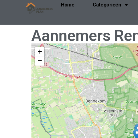
Home
Categorieën
Aannemers Re
+
−