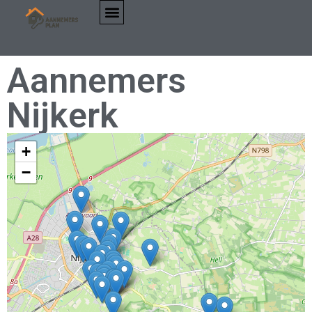
Aannemers
Nijkerk
+
−