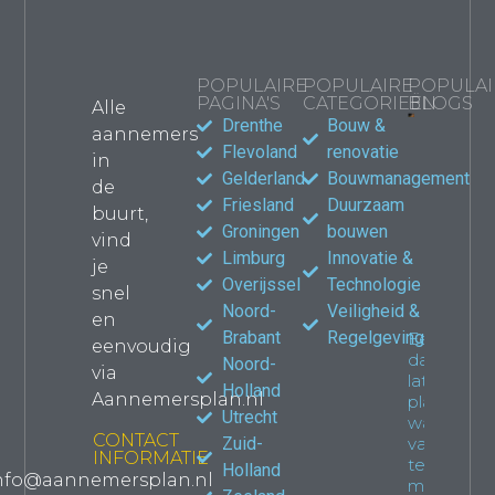
POPULAIRE
POPULAIRE
POPULAI
PAGINA'S
CATEGORIEËN
BLOGS
Alle
Drenthe
Bouw &
aannemers
Bouwma
Flevoland
renovatie
in
kiezen
Gelderland
Bouwmanagement
de
jouw
Friesland
Duurzaam
verbou
buurt,
waar le
Groningen
bouwen
vind
Propert
Limburg
Innovatie &
je
Overijssel
Technologie
snel
Noord-
Veiligheid &
en
Brabant
Regelgeving
Een
eenvoudig
dakkapel
Noord-
via
laten
Holland
Aannemersplan.nl
plaatsen:
Utrecht
wat je
CONTACT
Zuid-
van
INFORMATIE
tevoren
Holland
nfo@aannemersplan.nl
moet