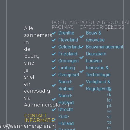
POPULAIRE
POPULAIRE
POPULAI
PAGINA'S
CATEGORIEËN
BLOGS
Alle
Drenthe
Bouw &
aannemers
Bouwma
Flevoland
renovatie
in
kiezen
Gelderland
Bouwmanagement
de
jouw
Friesland
Duurzaam
verbou
buurt,
waar le
Groningen
bouwen
vind
Propert
Limburg
Innovatie &
je
Overijssel
Technologie
snel
Noord-
Veiligheid &
en
Brabant
Regelgeving
Een
eenvoudig
dakkapel
Noord-
via
laten
Holland
Aannemersplan.nl
plaatsen:
Utrecht
wat je
CONTACT
Zuid-
van
INFORMATIE
tevoren
Holland
nfo@aannemersplan.nl
moet