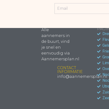
POPU
PAGIN
Alle
Dre
aannemers in
Fle
de buurt, vind
Gel
je snel en
Fri
eenvoudig via
Gro
Aannemersplan.nl
Lim
CONTACT
Ove
INFORMATIE
Noo
info@aannemersplan.nl
Noo
Utr
Zui
Zee