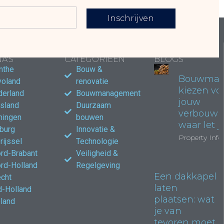
Inschrijven
LAIRE
POPULAIRE
POPULAIRE
A'S
CATEGORIEËN
BLOGS
nthe
Bouw &
Bouwmate
voland
renovatie
kiezen vo
derland
Bouwmanagement
jouw
esland
Duurzaam
verbouwi
ningen
bouwen
waar let j
burg
Innovatie &
Property Info
rijssel
Technologie
rd-Brabant
Veiligheid &
rd-Holland
Regelgeving
Een dakkapel
echt
laten
d-Holland
plaatsen: wat
land
je van
tevoren moet