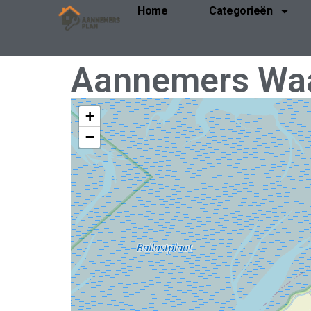
Home
Categorieën
Aannemers Wa
+
−