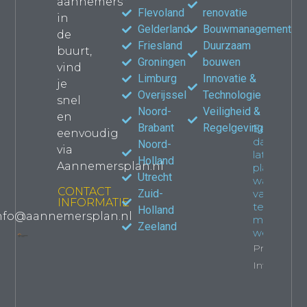
aannemers
Bouwma
Flevoland
renovatie
in
kiezen
Gelderland
Bouwmanagement
de
jouw
Friesland
Duurzaam
verbou
buurt,
waar le
Groningen
bouwen
vind
Propert
Limburg
Innovatie &
je
Overijssel
Technologie
snel
Noord-
Veiligheid &
en
Brabant
Regelgeving
Een
eenvoudig
dakkapel
Noord-
via
laten
Holland
Aannemersplan.nl
plaatsen:
Utrecht
wat je
CONTACT
Zuid-
van
INFORMATIE
tevoren
Holland
nfo@aannemersplan.nl
moet
Zeeland
weten
Property
Info